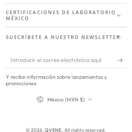
CERTIFICACIONES DE LABORATORIO
MÉXICO
SUSCRÍBETE A NUESTRO NEWSLETTER
Introducir
el
Y recibe información sobre lanzamientos y
correo
promociones
electrónico
País/región
aquí
México (MXN $)
Métodos
de
© 2026,
QVENE
. All rights reserved.