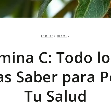
INICIO
/
BLOG
/
mina C: Todo l
as Saber para P
Tu Salud